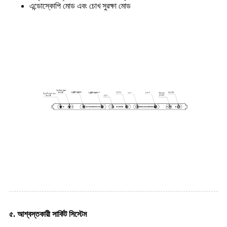
এন্ডোস্কোপি মোড এবং চোখ সুরক্ষা মোড
৫. আশ্বস্তকারী সার্কিট সিস্টেম