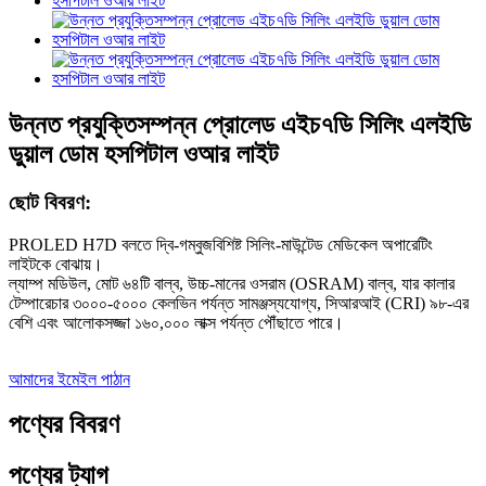
উন্নত প্রযুক্তিসম্পন্ন প্রোলেড এইচ৭ডি সিলিং এলইডি
ডুয়াল ডোম হসপিটাল ওআর লাইট
ছোট বিবরণ:
PROLED H7D বলতে দ্বি-গম্বুজবিশিষ্ট সিলিং-মাউন্টেড মেডিকেল অপারেটিং
লাইটকে বোঝায়।
ল্যাম্প মডিউল, মোট ৬৪টি বাল্ব, উচ্চ-মানের ওসরাম (OSRAM) বাল্ব, যার কালার
টেম্পারেচার ৩০০০-৫০০০ কেলভিন পর্যন্ত সামঞ্জস্যযোগ্য, সিআরআই (CRI) ৯৮-এর
বেশি এবং আলোকসজ্জা ১৬০,০০০ লাক্স পর্যন্ত পৌঁছাতে পারে।
আমাদের ইমেইল পাঠান
পণ্যের বিবরণ
পণ্যের ট্যাগ