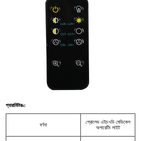
প্যারামিটার
s:
প্রোলেড এইচ৭ডি মেডিকেল
বর্ণনা
অপারেটিং লাইট