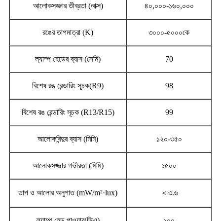
আলোকসজ্জার তীব্রতা (লাক্স)
৪০,০০০-১৬০,০০০
রঙের তাপমাত্রা (K)
৩০০০-৫০০০কে
ল্যাম্প হেডের ব্যাস (সেমি)
70
বিশেষ রঙ রেন্ডারিং সূচক(R9)
98
বিশেষ রঙ রেন্ডারিং সূচক (R13/R15)
99
আলোকবিন্দুর ব্যাস (মিমি)
১২০-৩৫০
আলোকসজ্জার গভীরতা (মিমি)
১৫০০
তাপ ও ​​আলোর অনুপাত (mW/m²·lux)
＜৩.৬
ল্যাম্প হেড পাওয়ার(ভিএ)
১০০