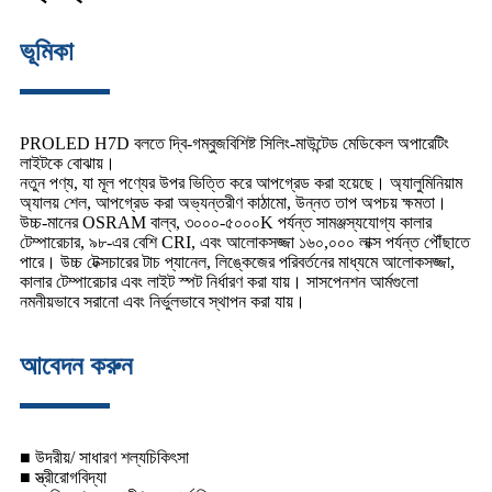
ভূমিকা
PROLED H7D বলতে দ্বি-গম্বুজবিশিষ্ট সিলিং-মাউন্টেড মেডিকেল অপারেটিং
লাইটকে বোঝায়।
নতুন পণ্য, যা মূল পণ্যের উপর ভিত্তি করে আপগ্রেড করা হয়েছে। অ্যালুমিনিয়াম
অ্যালয় শেল, আপগ্রেড করা অভ্যন্তরীণ কাঠামো, উন্নত তাপ অপচয় ক্ষমতা।
উচ্চ-মানের OSRAM বাল্ব, ৩০০০-৫০০০K পর্যন্ত সামঞ্জস্যযোগ্য কালার
টেম্পারেচার, ৯৮-এর বেশি CRI, এবং আলোকসজ্জা ১৬০,০০০ লাক্স পর্যন্ত পৌঁছাতে
পারে। উচ্চ টেক্সচারের টাচ প্যানেল, লিঙ্কেজের পরিবর্তনের মাধ্যমে আলোকসজ্জা,
কালার টেম্পারেচার এবং লাইট স্পট নির্ধারণ করা যায়। সাসপেনশন আর্মগুলো
নমনীয়ভাবে সরানো এবং নির্ভুলভাবে স্থাপন করা যায়।
আবেদন করুন
■ উদরীয়/ সাধারণ শল্যচিকিৎসা
■ স্ত্রীরোগবিদ্যা