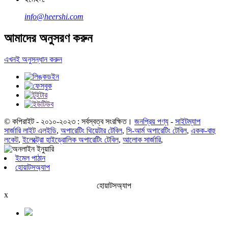
info@heershi.com
আমাদের অনুসরণ করুন
এখনই অনুসন্ধান করুন
© কপিরাইট - ২০১০-২০২৩ : সর্বস্বত্ব সংরক্ষিত।
জনপ্রিয় পণ্য
-
সাইটম্যাপ
সার্জারি লাইট এলইডি
,
অপারেটিং থিয়েটার টেবিল
,
সি-আর্ম অপারেটিং টেবিল
,
একক-বাহু
লকেট
,
ইলেক্ট্রো হাইড্রোলিক অপারেটিং টেবিল
,
আলোক সার্জারি
,
ইমেল পাঠান
হোয়াটসঅ্যাপ
হোয়াটসঅ্যাপ
x