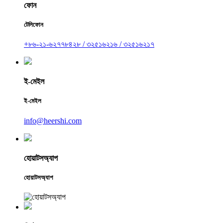
ফোন
টেলিফোন
+৮৬-২১-৬২৭৭৮৪২৮ / ৩২৫১৬২১৬ / ৩২৫১৬২১৭
ই-মেইল
ই-মেইল
info@heershi.com
হোয়াটসঅ্যাপ
হোয়াটসঅ্যাপ