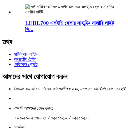
LEDL700 এলইডি ফ্লোর স্ট্যান্ডিং সার্জারি লাইট
সি...
তথ্য
সার্জিক্যাল লাইট
অপারেটিং টেবিল
মেডিকেল পেন্ডেন্ট
আমাদের সাথে যোগাযোগ করুন
ঠিকানা: রুম ১৪০১, শাংচেং আন্তর্জাতিক ভবন, ৫০৫ নং, চাওইয়াং রোড, সাংহাই
এখনই আমাদের ফোন করুন:
+৮৬-২১-৬২৭৭৮৪২৮ / ৩২৫১৬২১৬ / ৩২৫১৬২১৭
ইমেইল: