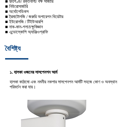
■ হৃৎপিণ্ড/ রক্তনালী/ বক্ষ সার্জারি
■ নিউরোসার্জারি
■ অর্থোপেডিকস
■ ট্রমাটোলজি / জরুরি অপারেশন থিয়েটার
■ ইউরোলজি / টিইউআরপি
■ নাক-কান-গলা/চক্ষুবিজ্ঞান
■ এন্ডোস্কোপি অ্যাঞ্জিওগ্রাফি
বৈশিষ্ট্য
১. হালকা ওজনের সাসপেনশন আর্ম
হালকা কাঠামো এবং নমনীয় নকশার সাসপেনশন আর্মটি সহজে কোণ ও অবস্থান
পরিবর্তন করা যায়।