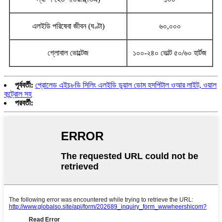
এলইডি পরিষেবা জীবন (ঘণ্টা)
৬০,০০০
গ্লোবাল ভোল্টেজ
১০০-২৪০ ভোল্ট ৫০/৬০ হার্টজ
পূর্ববর্তী:
প্রোলেড এইচ৮ডি সিলিং এলইডি ডুয়াল ডোম হসপিটাল ওআর লাইট, ওয়াল
কন্ট্রোল সহ
পরবর্তী: