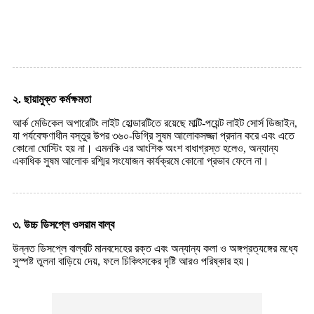
২. ছায়ামুক্ত কর্মক্ষমতা
আর্ক মেডিকেল অপারেটিং লাইট হোল্ডারটিতে রয়েছে মাল্টি-পয়েন্ট লাইট সোর্স ডিজাইন,
যা পর্যবেক্ষণাধীন বস্তুর উপর ৩৬০-ডিগ্রি সুষম আলোকসজ্জা প্রদান করে এবং এতে
কোনো ঘোস্টিং হয় না। এমনকি এর আংশিক অংশ বাধাগ্রস্ত হলেও, অন্যান্য
একাধিক সুষম আলোক রশ্মির সংযোজন কার্যক্রমে কোনো প্রভাব ফেলে না।
৩. উচ্চ ডিসপ্লে ওসরাম বাল্ব
উন্নত ডিসপ্লে বাল্বটি মানবদেহের রক্ত ​​এবং অন্যান্য কলা ও অঙ্গপ্রত্যঙ্গের মধ্যে
সুস্পষ্ট তুলনা বাড়িয়ে দেয়, ফলে চিকিৎসকের দৃষ্টি আরও পরিষ্কার হয়।