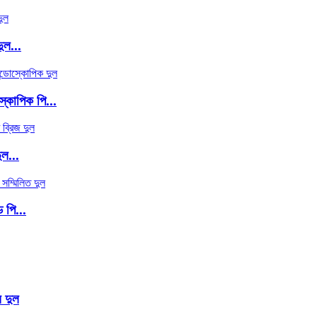
ুল...
কোপিক পি...
ল...
 পি...
 দুল