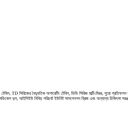
 টেবিল, TD সিরিজের বৈদ্যুতিক অপারেটিং টেবিল, ডিডি সিরিজ মাল্টি-মিরর, পুরো প্রতিফলন
মেডিকেল দুল, আইসিইউ নিবিড় পরিচর্যা ইউনিট সাসপেনশন ব্রিজ এবং অন্যান্য চিকিৎসা সরঞ