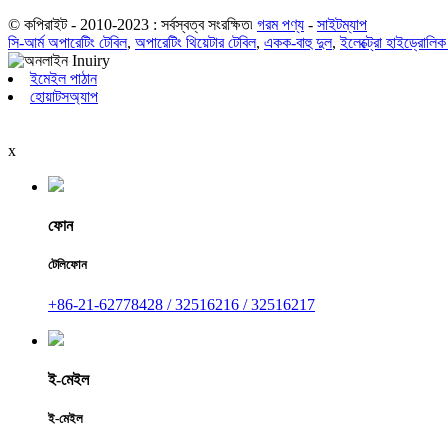
© কপিরাইট - 2010-2023 : সর্বস্বত্ব সংরক্ষিত৷
গরম পণ্য
-
সাইটম্যাপ
সি-আর্ম অপারেটিং টেবিল
,
অপারেটিং থিয়েটার টেবিল
,
একক-বাহু দুল
,
ইলেক্ট্রো হাইড্রোলিক
ইমেইল পাঠান
হোয়াটসঅ্যাপ
x
ফোন
টেলিফোন
+86-21-62778428 / 32516216 / 32516217
ই-মেইল
ই-মেইল