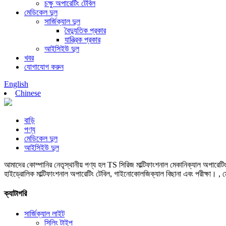
চক্ষু অপারেটিং টেবিল
মেডিকেল দুল
সার্জিক্যাল দুল
বৈদ্যুতিক প্রকার
যান্ত্রিক প্রকার
আইসিইউ দুল
খবর
যোগাযোগ করুন
English
Chinese
বাড়ি
পণ্য
মেডিকেল দুল
আইসিইউ দুল
আমাদের কোম্পানির নেতৃস্থানীয় পণ্য হল TS সিরিজ মাল্টিফাংশনাল মেকানিক্যাল অপারেটিং
হাইড্রোলিক মাল্টিফাংশনাল অপারেটিং টেবিল, গাইনোকোলজিক্যাল বিছানা এবং পরীক্ষা। , 
ক্যাটাগরি
সার্জিক্যাল লাইট
সিলিং টাইপ