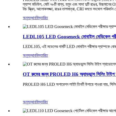
ল্যাম্প মডিউল, মোট ৭৮টি বাল্ব, হলুদ এবং সাদা দুটি রঙের, উচ্চম
টাচ স্ক্রিন, আলোকসজ্জা, রঙের তাপমাত্রা, CRI বলতে সংযোগ পরিবর্তন 
অনুসন্ধান
বিস্তারিত
LEDL105 LED Gooseneck মোবাইল মেডিকেল পরীক্ষার 
LEDL105, এই মডেলের নামটি LED মোবাইল পরীক্ষার ল্যাম্পকে বোঝায় 
অনুসন্ধান
বিস্তারিত
OT রুমের জন্য PROLED H6 অ্যাডভান্স সিলিং টাইপ শ্য
PROLED H6 LED অপারেশন লাইট তিনটি উপায়ে পাওয়া যায়, সিলিং মা
অনুসন্ধান
বিস্তারিত