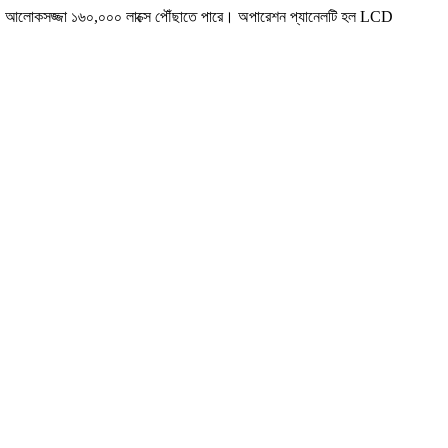
েশি, আলোকসজ্জা ১৬০,০০০ লাক্সে পৌঁছাতে পারে। অপারেশন প্যানেলটি হল LCD