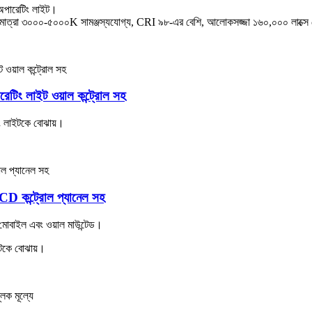
পারেটিং লাইট।
াপমাত্রা ৩০০০-৫০০০K সামঞ্জস্যযোগ্য, CRI ৯৮-এর বেশি, আলোকসজ্জা ১৬০,০০০ লাক্সে
ং লাইট ওয়াল কন্ট্রোল সহ
 লাইটকে বোঝায়।
 কন্ট্রোল প্যানেল সহ
োবাইল এবং ওয়াল মাউন্টেড।
টকে বোঝায়।