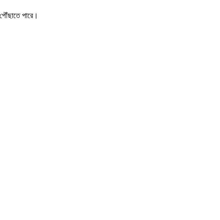
 পৌঁছাতে পারে।