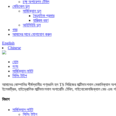
চক্ষু অপারেশন টেবিল
মেডিকেল দুল
সার্জিক্যাল দুল
বৈদ্যুতিক প্রকার
যান্ত্রিক ধরণ
আইসিইউ দুল
খবর
আমাদের সাথে যোগাযোগ করুন
English
Chinese
হোম
পণ্য
সার্জিক্যাল লাইট
সিলিং টাইপ
আমাদের কোম্পানির শীর্ষস্থানীয় পণ্যগুলি হল TS সিরিজের মাল্টিফাংশনাল মেকানিক্যাল 
ইলেকট্রিক, হাইড্রোলিক মাল্টিফাংশনাল অপারেটিং টেবিল, গাইনোকোলজিক্যাল বেড এবং পরী
বিভাগ
সার্জিক্যাল লাইট
সিলিং টাইপ