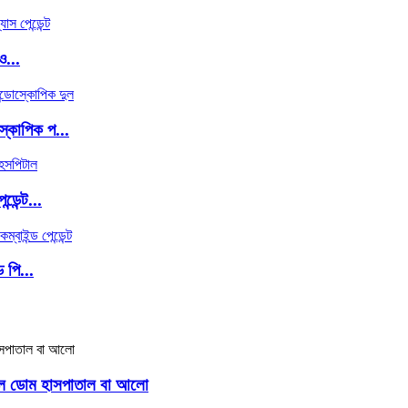
ও...
্কোপিক প...
েন্ট...
 পি...
ল ডোম হাসপাতাল বা আলো