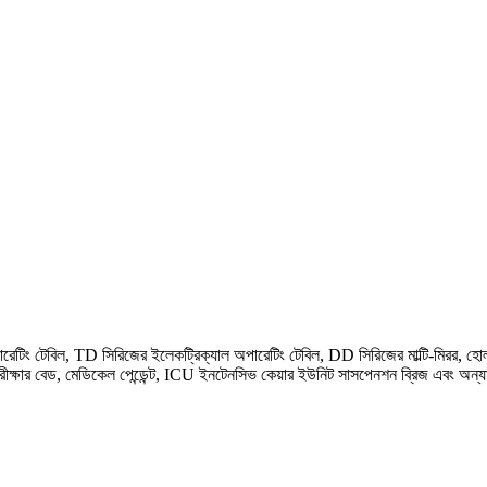
অপারেটিং টেবিল, TD সিরিজের ইলেকট্রিক্যাল অপারেটিং টেবিল, DD সিরিজের মাল্টি-মিরর, হ
ক্ষার বেড, মেডিকেল পেন্ডেন্ট, ICU ইনটেনসিভ কেয়ার ইউনিট সাসপেনশন ব্রিজ এবং অন্যা