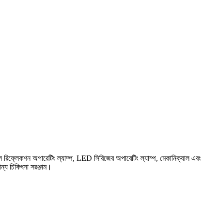
োল রিফ্লেকশন অপারেটিং ল্যাম্প, LED সিরিজের অপারেটিং ল্যাম্প, মেকানিক্যাল এবং
ন্য চিকিৎসা সরঞ্জাম।