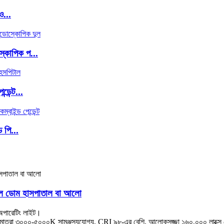
ও...
্কোপিক প...
েন্ট...
 পি...
ল ডোম হাসপাতাল বা আলো
পারেটিং লাইট।
াপমাত্রা ৩০০০-৫০০০K সামঞ্জস্যযোগ্য, CRI ৯৮-এর বেশি, আলোকসজ্জা ১৬০,০০০ লাক্সে