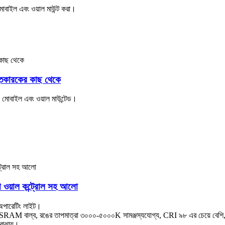
মোবাইল এবং ওয়াল মাউন্ট করা।
ুতকারকের কাছ থেকে
ড, মোবাইল এবং ওয়াল মাউন্টেড।
য়াল কন্ট্রোল সহ আলো
পারেটিং লাইট।
ানের OSRAM বাল্ব, রঙের তাপমাত্রা ৩০০০-৫০০০K সামঞ্জস্যযোগ্য, CRI ৯৮ এর চেয়ে ব
বোঝায়।