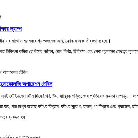
র ল্যাম্প
যার সাথে সামঞ্জস্যযোগ্য গুজনেক আর্ম, ফোকাস এবং তীব্রতা রয়েছে।
কিৎসা কর্মীরা রোগীদের পরীক্ষা, রোগ নির্ণয়, চিকিৎসা এবং সেবা প্রদানের ক্ষেত্রে ব্যব
ল গাইনোকোলজি অপারেশন টেবিল
টেইনলেস স্টিল দিয়ে তৈরি, উচ্চ যান্ত্রিক শক্তি, ক্ষয় প্রতিরোধ ক্ষমতা সম্পন্ন, এবং 
 যায়, যার মধ্যে রয়েছে কাঁধের বিশ্রাম, কাঁধের স্ট্র্যাপ, হাতল, পা বিশ্রাম এবং প্যাডে
পকভাবে ব্যবহৃত হয়।