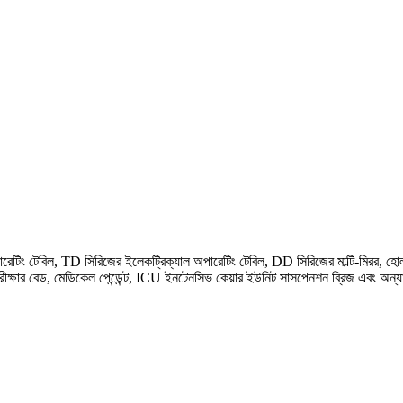
অপারেটিং টেবিল, TD সিরিজের ইলেকট্রিক্যাল অপারেটিং টেবিল, DD সিরিজের মাল্টি-মিরর, হ
ক্ষার বেড, মেডিকেল পেন্ডেন্ট, ICU ইনটেনসিভ কেয়ার ইউনিট সাসপেনশন ব্রিজ এবং অন্যা