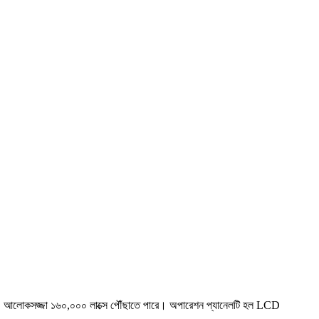
েশি, আলোকসজ্জা ১৬০,০০০ লাক্সে পৌঁছাতে পারে। অপারেশন প্যানেলটি হল LCD