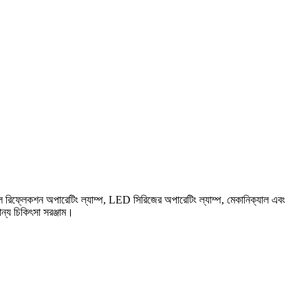
োল রিফ্লেকশন অপারেটিং ল্যাম্প, LED সিরিজের অপারেটিং ল্যাম্প, মেকানিক্যাল এবং
ন্য চিকিৎসা সরঞ্জাম।