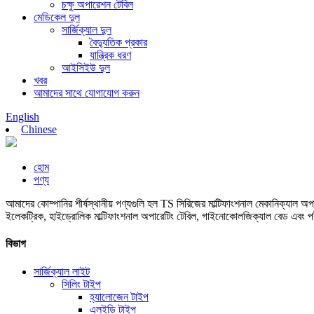
চক্ষু অপারেশন টেবিল
মেডিকেল দুল
সার্জিক্যাল দুল
বৈদ্যুতিক প্রকার
যান্ত্রিক ধরণ
আইসিইউ দুল
খবর
আমাদের সাথে যোগাযোগ করুন
English
Chinese
হোম
পণ্য
আমাদের কোম্পানির শীর্ষস্থানীয় পণ্যগুলি হল TS সিরিজের মাল্টিফাংশনাল মেকানিক্যাল 
ইলেকট্রিক, হাইড্রোলিক মাল্টিফাংশনাল অপারেটিং টেবিল, গাইনোকোলজিক্যাল বেড এবং পরী
বিভাগ
সার্জিক্যাল লাইট
সিলিং টাইপ
হ্যালোজেন টাইপ
এলইডি টাইপ