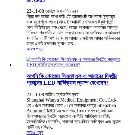
23-11-08 তারিখে অ্যাডমিন দ্বারা
প্রিয় দল আমরা আশা করি এই আমন্ত্রণটি আপনাকে সুস্বাস্থ্য
এবং সুখে খুঁজে পাবে।সাংহাই ওয়ানিউ মেডিকেল ইকুইপমেন্ট
কোং লিমিটেডের পক্ষ থেকে, আমরা আপনাকে আমাদের আসন্ন
চিকিৎসা প্রদর্শনীতে যোগ দেওয়ার জন্য আন্তরিকভাবে আমন্ত্রণ
জানাচ্ছি।এটি আপনার জন্য আমাদের সর্বশেষ আমার অভিজ্ঞতার
জন্য একটি চমৎকার সুযোগ হবে...
আরও পড়ুন
আপনি কি শেনজেন সিএমইএফ-এ আমাদের দ্বিতীয়
প্রজন্মের LED সার্জিক্যাল ল্যাম্প দেখেছেন?
23-11-08 তারিখে অ্যাডমিন দ্বারা
Shanghai Wanyu Medical Equipment Co., Ltd-
এর 28শে অক্টোবর থেকে 31শে অক্টোবর পর্যন্ত Shenzhen
Autumn CMEF-এ অংশগ্রহণ করার ফলপ্রসূ অভিজ্ঞতা
ছিল৷আমাদের দ্বিতীয় প্রজন্মের এলইডি সার্জিক্যাল লাইট,
ইলেকট্রনিক ফোকাসিং, শ্যাডো স্বয়ংক্রিয় ক্ষতিপূরণ এবং ডুয়াল
লাইট সহ সজ্জিত...
আরও পড়ুন