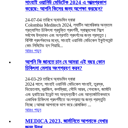
সাংহাই ওয়ানিউ মেডিটেক 2024 এ আত্মপ্রকাশ
করেছে: আপনি কিসের জন্য অপেক্ষা করছেন?
24-07-04 তারিখে অ্যাডমিন দ্বারা
Colombia Meditech 2024, ল্যাটিন আমেরিকার অন্যতম
প্রত্যাশিত চিকিৎসা প্রযুক্তি প্রদর্শনী, স্বাস্থ্যসেবা শিল্পে
সর্বশেষ উদ্ভাবন এবং অগ্রগতি প্রদর্শনের জন্য প্রস্তুত।
বিশিষ্ট প্রদর্শকদের মধ্যে, সাংহাই ওয়ানিউ মেডিকেল ইকুইপমেন্ট
কোং লিমিটেড হল গিয়ারি...
আরও পড়ুন
আপনি কি জানতে চান যে আমরা এই বছর কোন
চিকিৎসা মেলায় অংশগ্রহণ করব?
24-03-29 তারিখে অ্যাডমিন দ্বারা
2024 সালে, সাংহাই ওয়ানিউ মেডিকেল সাংহাই, তুরস্ক,
ভিয়েতনাম, ব্রাজিল, কলম্বিয়া, সৌদি আরব, শেনজেন, জার্মানি
এবং দুবাইয়ের ইভেন্ট সহ অভ্যন্তরীণ এবং আন্তর্জাতিকভাবে
একাধিক চিকিৎসা প্রদর্শনীতে অংশগ্রহণের জন্য প্রস্তুতি
নিচ্ছে।আমরা আপনাকে ভাগ করে রোমাঞ্চিত ...
আরও পড়ুন
MEDICA 2023, জার্মানিতে আপনাকে দেখার
জন্য উন্মুখ