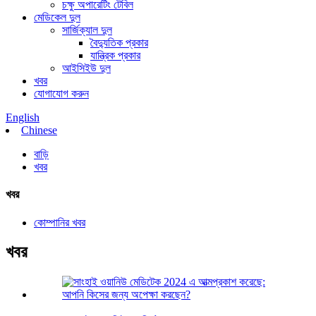
চক্ষু অপারেটিং টেবিল
মেডিকেল দুল
সার্জিক্যাল দুল
বৈদ্যুতিক প্রকার
যান্ত্রিক প্রকার
আইসিইউ দুল
খবর
যোগাযোগ করুন
English
Chinese
বাড়ি
খবর
খবর
কোম্পানির খবর
খবর