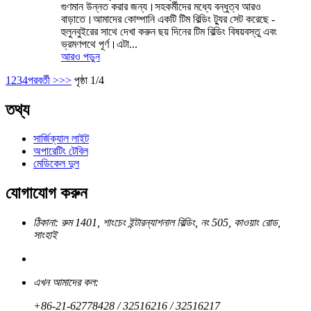
গুণমান উন্নত করার জন্য।সহকর্মীদের মধ্যে বন্ধুত্ব আরও
বাড়াতে।আমাদের কোম্পানি একটি টিম বিল্ডিং ট্যুর সেট করেছে -
হুলুনবুইরের সাথে দেখা করুন ছয় দিনের টিম বিল্ডিং বিষয়বস্তু এবং
ভ্রমণপথে পূর্ণ।এটা...
আরও পড়ুন
1
2
3
4
পরবর্তী >
>>
পৃষ্ঠা 1/4
তথ্য
সার্জিক্যাল লাইট
অপারেটিং টেবিল
মেডিকেল দুল
যোগাযোগ করুন
ঠিকানা: রুম 1401, শাংচেং ইন্টারন্যাশনাল বিল্ডিং, নং 505, কাওয়াং রোড,
সাংহাই
এখন আমাদের কল:
+86-21-62778428 / 32516216 / 32516217