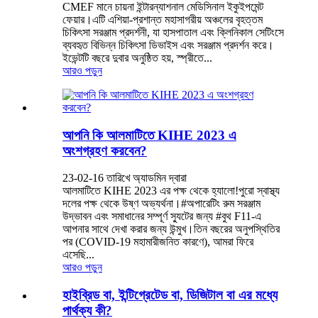
CMEF মানে চায়না ইন্টারন্যাশনাল মেডিসিনাল ইকুইপমেন্ট
ফেয়ার।এটি এশিয়া-প্রশান্ত মহাসাগরীয় অঞ্চলের বৃহত্তম
চিকিৎসা সরঞ্জাম প্রদর্শনী, যা হাসপাতাল এবং ক্লিনিকাল সেটিংসে
ব্যবহৃত বিভিন্ন চিকিৎসা ডিভাইস এবং সরঞ্জাম প্রদর্শন করে।
ইভেন্টটি বছরে দুবার অনুষ্ঠিত হয়, স্প্রীতে...
আরও পড়ুন
আপনি কি আলমাটিতে KIHE 2023 এ
অংশগ্রহণ করবেন?
23-02-16 তারিখে অ্যাডমিন দ্বারা
আলমাটিতে KIHE 2023 এর পক্ষ থেকে হ্যালো!পুরো স্বাস্থ্য
দলের পক্ষ থেকে উষ্ণ অভ্যর্থনা।#অপারেটিং রুম সরঞ্জাম
উদ্ভাবন এবং সমাধানের সম্পূর্ণ স্যুটের জন্য #বুথ F11-এ
আপনার সাথে দেখা করার জন্য উন্মুখ।তিন বছরের অনুপস্থিতির
পর (COVID-19 মহামারীজনিত কারণে), আমরা ফিরে
এসেছি...
আরও পড়ুন
হাইব্রিড বা, ইন্টিগ্রেটেড বা, ডিজিটাল বা এর মধ্যে
পার্থক্য কী?