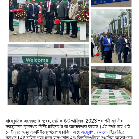
সাংস্কৃতিক অন্বেষণের মধ্যে, মেডিক ইস্ট আফ্রিকা 2023 প্রদর্শনী স্থানীয়
স্বাস্থ্যসেবা ব্যবস্থার নির্দিষ্ট চাহিদার উপর আলোকপাত করেছে।এটা স্পষ্ট হয়ে ওঠে
যে উন্নত জন্য একটি উল্লেখযোগ্য চাহিদা আছে
অস্ত্রোপচার
আলো
নাইরোবিতে
সমাধান।এই চাহিদা শহর জুড়ে হাসপাতাল এবং ক্লিনিকগুলিতে সঞ্চালিত অস্ত্রোপচার