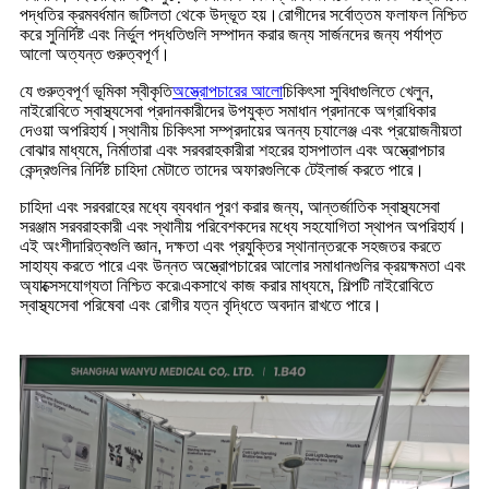
পদ্ধতির ক্রমবর্ধমান জটিলতা থেকে উদ্ভূত হয়।রোগীদের সর্বোত্তম ফলাফল নিশ্চিত
করে সুনির্দিষ্ট এবং নির্ভুল পদ্ধতিগুলি সম্পাদন করার জন্য সার্জনদের জন্য পর্যাপ্ত
আলো অত্যন্ত গুরুত্বপূর্ণ।
যে গুরুত্বপূর্ণ ভূমিকা স্বীকৃতি
অস্ত্রোপচারের আলো
চিকিৎসা সুবিধাগুলিতে খেলুন,
নাইরোবিতে স্বাস্থ্যসেবা প্রদানকারীদের উপযুক্ত সমাধান প্রদানকে অগ্রাধিকার
দেওয়া অপরিহার্য।স্থানীয় চিকিৎসা সম্প্রদায়ের অনন্য চ্যালেঞ্জ এবং প্রয়োজনীয়তা
বোঝার মাধ্যমে, নির্মাতারা এবং সরবরাহকারীরা শহরের হাসপাতাল এবং অস্ত্রোপচার
কেন্দ্রগুলির নির্দিষ্ট চাহিদা মেটাতে তাদের অফারগুলিকে টেইলার্জ করতে পারে।
চাহিদা এবং সরবরাহের মধ্যে ব্যবধান পূরণ করার জন্য, আন্তর্জাতিক স্বাস্থ্যসেবা
সরঞ্জাম সরবরাহকারী এবং স্থানীয় পরিবেশকদের মধ্যে সহযোগিতা স্থাপন অপরিহার্য।
এই অংশীদারিত্বগুলি জ্ঞান, দক্ষতা এবং প্রযুক্তির স্থানান্তরকে সহজতর করতে
সাহায্য করতে পারে এবং উন্নত অস্ত্রোপচারের আলোর সমাধানগুলির ক্রয়ক্ষমতা এবং
অ্যাক্সেসযোগ্যতা নিশ্চিত করে৷একসাথে কাজ করার মাধ্যমে, শিল্পটি নাইরোবিতে
স্বাস্থ্যসেবা পরিষেবা এবং রোগীর যত্ন বৃদ্ধিতে অবদান রাখতে পারে।