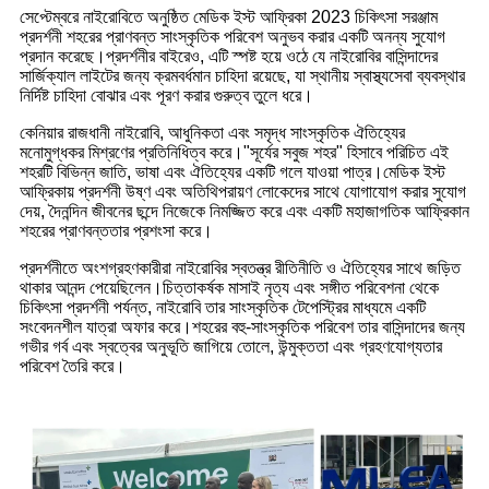
সেপ্টেম্বরে নাইরোবিতে অনুষ্ঠিত মেডিক ইস্ট আফ্রিকা 2023 চিকিৎসা সরঞ্জাম
প্রদর্শনী শহরের প্রাণবন্ত সাংস্কৃতিক পরিবেশ অনুভব করার একটি অনন্য সুযোগ
প্রদান করেছে।প্রদর্শনীর বাইরেও, এটি স্পষ্ট হয়ে ওঠে যে নাইরোবির বাসিন্দাদের
সার্জিক্যাল লাইটের জন্য ক্রমবর্ধমান চাহিদা রয়েছে, যা স্থানীয় স্বাস্থ্যসেবা ব্যবস্থার
নির্দিষ্ট চাহিদা বোঝার এবং পূরণ করার গুরুত্ব তুলে ধরে।
কেনিয়ার রাজধানী নাইরোবি, আধুনিকতা এবং সমৃদ্ধ সাংস্কৃতিক ঐতিহ্যের
মনোমুগ্ধকর মিশ্রণের প্রতিনিধিত্ব করে।"সূর্যের সবুজ শহর" হিসাবে পরিচিত এই
শহরটি বিভিন্ন জাতি, ভাষা এবং ঐতিহ্যের একটি গলে যাওয়া পাত্র।মেডিক ইস্ট
আফ্রিকায় প্রদর্শনী উষ্ণ এবং অতিথিপরায়ণ লোকেদের সাথে যোগাযোগ করার সুযোগ
দেয়, দৈনন্দিন জীবনের ছন্দে নিজেকে নিমজ্জিত করে এবং একটি মহাজাগতিক আফ্রিকান
শহরের প্রাণবন্ততার প্রশংসা করে।
প্রদর্শনীতে অংশগ্রহণকারীরা নাইরোবির স্বতন্ত্র রীতিনীতি ও ঐতিহ্যের সাথে জড়িত
থাকার আনন্দ পেয়েছিলেন।চিত্তাকর্ষক মাসাই নৃত্য এবং সঙ্গীত পরিবেশনা থেকে
চিকিৎসা প্রদর্শনী পর্যন্ত, নাইরোবি তার সাংস্কৃতিক টেপেস্ট্রির মাধ্যমে একটি
সংবেদনশীল যাত্রা অফার করে।শহরের বহু-সাংস্কৃতিক পরিবেশ তার বাসিন্দাদের জন্য
গভীর গর্ব এবং স্বত্বের অনুভূতি জাগিয়ে তোলে, উন্মুক্ততা এবং গ্রহণযোগ্যতার
পরিবেশ তৈরি করে।