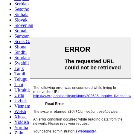
Serbian
Sesotho
Sinhala
Slovak
Slovenian
Somali
Samoan
Scots Gaelic
Shona
Sindhi
Sundanese
Swahili
Tajik
Tamil
Telugu
Thai
Ukrainian
Urdu
Uzbek
Vietnamese
Welsh
Xhosa
Yiddish
Yoruba
Zulu