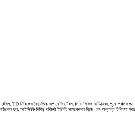
 টেবিল, TD সিরিজের বৈদ্যুতিক অপারেটিং টেবিল, ডিডি সিরিজ মাল্টি-মিরর, পুরো প্রতিফলন
মেডিকেল দুল, আইসিইউ নিবিড় পরিচর্যা ইউনিট সাসপেনশন ব্রিজ এবং অন্যান্য চিকিৎসা সরঞ