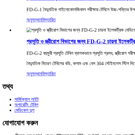
FD-G-1 বৈদ্যুতিক গাইনোকোলজিকাল পরীক্ষার টেবিলে উচ্চ-শক্তির উপকরণ
অনুসন্ধান
বিস্তারিত
প্রসূতি ও স্ত্রীরোগ বিভাগের জন্য FD-G-2 চায়না ইলেকট
FD-G-2 বহুমুখী প্রসূতি টেবিল ব্যাপকভাবে প্রসূতি প্রসব, স্ত্রীরোগ পর
বৈদ্যুতিক বিতরণ টেবিলের বডি, কলাম এবং বেস 304 স্টেইনলেস স্টিল দিয
অনুসন্ধান
বিস্তারিত
তথ্য
সার্জিক্যাল লাইট
অপারেটিং টেবিল
মেডিকেল দুল
যোগাযোগ করুন