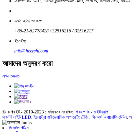
ঠিকানা: রুম 1401, শাংচেং ইন্টারন্যাশনাল বিল্ডিং, নং 505, কাওয়াং রোড, সাংহাই
এখন আমাদের কল:
+86-21-62778428 / 32516216 / 32516217
ইমেইল:
info@heershi.com
আমাদের অনুসরণ করো
এখন তদন্ত
© কপিরাইট - 2010-2023 : সর্বস্বত্ব সংরক্ষিত৷
গরম পণ্য
-
সাইটম্যাপ
সার্জারি লাইট LED
,
ইলেক্ট্রো হাইড্রোলিক অপারেটিং টেবিল
,
সি-আর্ম অপারেটিং টেবিল
,
অ
ইমেইল পাঠান