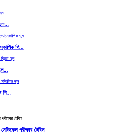
ুল...
কোপিক পি...
ল...
 পি...
েডিকেল পরীক্ষার টেবিল