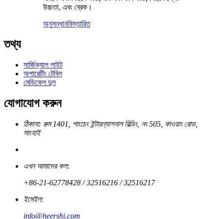
উচ্চতা, এবং ব্রেক।
অনুসন্ধান
বিস্তারিত
তথ্য
সার্জিক্যাল লাইট
অপারেটিং টেবিল
মেডিকেল দুল
যোগাযোগ করুন
ঠিকানা: রুম 1401, শাংচেং ইন্টারন্যাশনাল বিল্ডিং, নং 505, কাওয়াং রোড,
সাংহাই
এখন আমাদের কল:
+86-21-62778428 / 32516216 / 32516217
ইমেইল:
info@heershi.com