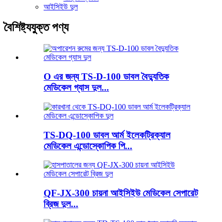
আইসিইউ দুল
বৈশিষ্ট্যযুক্ত পণ্য
O এর জন্য TS-D-100 ডাবল বৈদ্যুতিক
মেডিকেল গ্যাস দুল...
TS-DQ-100 ডাবল আর্ম ইলেকট্রিক্যাল
মেডিকেল এন্ডোস্কোপিক পি...
QF-JX-300 চায়না আইসিইউ মেডিকেল সেপারেট
ব্রিজ দুল...