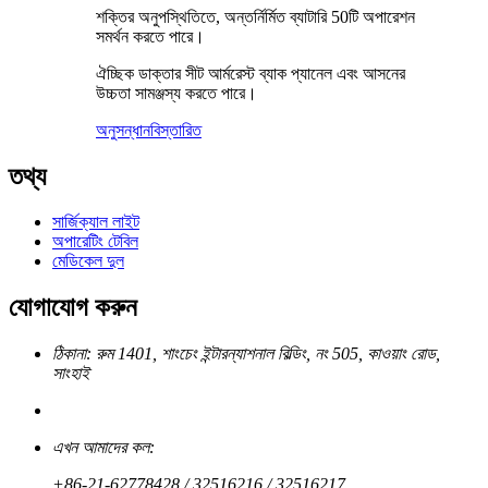
শক্তির অনুপস্থিতিতে, অন্তর্নির্মিত ব্যাটারি 50টি অপারেশন
সমর্থন করতে পারে।
ঐচ্ছিক ডাক্তার সীট আর্মরেস্ট ব্যাক প্যানেল এবং আসনের
উচ্চতা সামঞ্জস্য করতে পারে।
অনুসন্ধান
বিস্তারিত
তথ্য
সার্জিক্যাল লাইট
অপারেটিং টেবিল
মেডিকেল দুল
যোগাযোগ করুন
ঠিকানা: রুম 1401, শাংচেং ইন্টারন্যাশনাল বিল্ডিং, নং 505, কাওয়াং রোড,
সাংহাই
এখন আমাদের কল:
+86-21-62778428 / 32516216 / 32516217