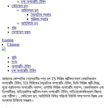
চক্ষু অপারেটিং টেবিল
মেডিকেল দুল
সার্জিক্যাল দুল
বৈদ্যুতিক প্রকার
যান্ত্রিক প্রকার
আইসিইউ দুল
খবর
যোগাযোগ করুন
English
Chinese
বাড়ি
পণ্য
অপারেটিং টেবিল
চক্ষু অপারেটিং টেবিল
আমাদের কোম্পানির নেতৃস্থানীয় পণ্য হল TS সিরিজ মাল্টিফাংশনাল মেকানিক্যাল
অপারেটিং টেবিল, TD সিরিজের বৈদ্যুতিক অপারেটিং টেবিল, ডিডি সিরিজ মাল্টি-মিরর,
পুরো প্রতিফলন অপারেটিং ল্যাম্প, এলইডি সিরিজ অপারেটিং ল্যাম্প, মেকানিক্যাল এবং
ইলেকট্রিক, হাইড্রোলিক মাল্টিফাংশনাল অপারেটিং টেবিল, গাইনোকোলজিক্যাল বিছানা
এবং পরীক্ষা। , মেডিকেল দুল, আইসিইউ নিবিড় পরিচর্যা ইউনিট সাসপেনশন ব্রিজ এবং
অন্যান্য চিকিৎসা সরঞ্জাম।