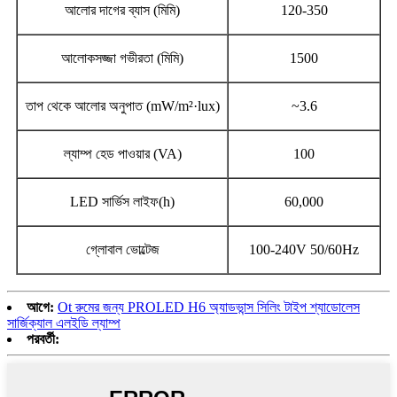
আলোর দাগের ব্যাস (মিমি)
120-350
আলোকসজ্জা গভীরতা (মিমি)
1500
তাপ থেকে আলোর অনুপাত (mW/m²·lux)
~3.6
ল্যাম্প হেড পাওয়ার (VA)
100
LED সার্ভিস লাইফ(h)
60,000
গ্লোবাল ভোল্টেজ
100-240V 50/60Hz
আগে:
Ot রুমের জন্য PROLED H6 অ্যাডভান্স সিলিং টাইপ শ্যাডোলেস
সার্জিক্যাল এলইডি ল্যাম্প
পরবর্তী: