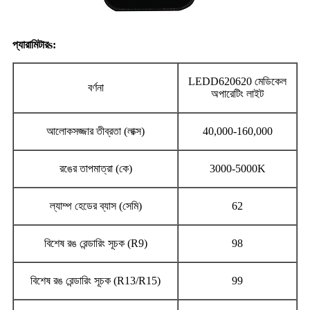
প্যারামিটার
s:
LEDD620620 মেডিকেল
বর্ণনা
অপারেটিং লাইট
আলোকসজ্জার তীব্রতা (লাক্স)
40,000-160,000
রঙের তাপমাত্রা (কে)
3000-5000K
ল্যাম্প হেডের ব্যাস (সেমি)
62
বিশেষ রঙ রেন্ডারিং সূচক (R9)
98
বিশেষ রঙ রেন্ডারিং সূচক (R13/R15)
99