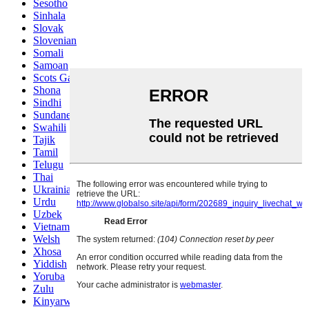
Sesotho
Sinhala
Slovak
Slovenian
Somali
Samoan
Scots Gaelic
Shona
Sindhi
Sundanese
Swahili
Tajik
Tamil
Telugu
Thai
Ukrainian
Urdu
Uzbek
Vietnamese
Welsh
Xhosa
Yiddish
Yoruba
Zulu
Kinyarwanda