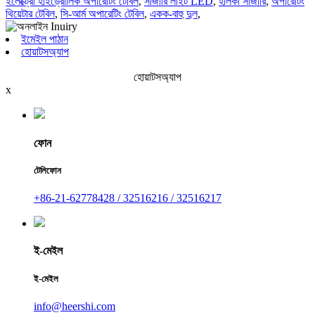
ইলেক্ট্রো হাইড্রোলিক অপারেটিং টেবিল
,
সার্জারি লাইট LED
,
হালকা সার্জারি
,
অপারেটিং
থিয়েটার টেবিল
,
সি-আর্ম অপারেটিং টেবিল
,
একক-বাহু দুল
,
ইমেইল পাঠান
হোয়াটসঅ্যাপ
হোয়াটসঅ্যাপ
x
ফোন
টেলিফোন
+86-21-62778428 / 32516216 / 32516217
ই-মেইল
ই-মেইল
info@heershi.com