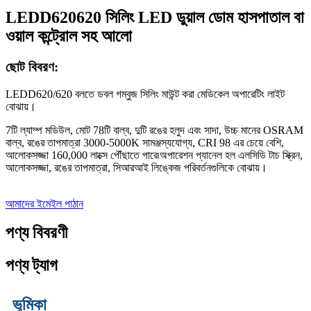
LEDD620620 সিলিং LED ডুয়াল ডোম হাসপাতাল বা
ওয়াল কন্ট্রোল সহ আলো
ছোট বিবরণ:
LEDD620/620 বলতে ডবল গম্বুজ সিলিং মাউন্ট করা মেডিকেল অপারেটিং লাইট
বোঝায়।
7টি ল্যাম্প মডিউল, মোট 78টি বাল্ব, দুটি রঙের হলুদ এবং সাদা, উচ্চ মানের OSRAM
বাল্ব, রঙের তাপমাত্রা 3000-5000K সামঞ্জস্যযোগ্য, CRI 98 এর চেয়ে বেশি,
আলোকসজ্জা 160,000 লাক্সে পৌঁছাতে পারে৷অপারেশন প্যানেল হল এলসিডি টাচ স্ক্রিন,
আলোকসজ্জা, রঙের তাপমাত্রা, সিআরআই লিঙ্কেজ পরিবর্তনগুলিকে বোঝায়।
আমাদের ইমেইল পাঠান
পণ্য বিবরণী
পণ্য ট্যাগ
ভূমিকা