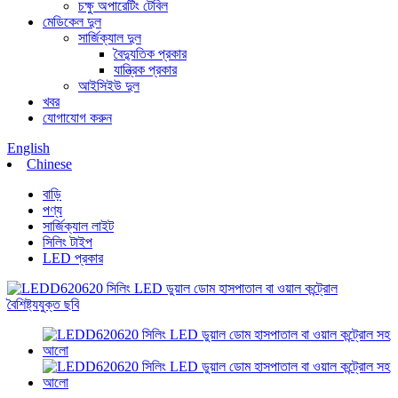
চক্ষু অপারেটিং টেবিল
মেডিকেল দুল
সার্জিক্যাল দুল
বৈদ্যুতিক প্রকার
যান্ত্রিক প্রকার
আইসিইউ দুল
খবর
যোগাযোগ করুন
English
Chinese
বাড়ি
পণ্য
সার্জিক্যাল লাইট
সিলিং টাইপ
LED প্রকার