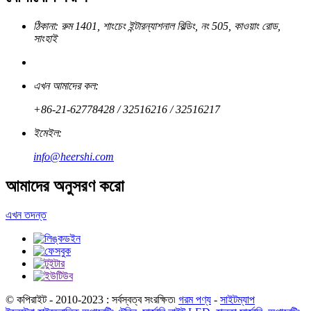
ঠিকানা: রুম 1401, শাংচেং ইন্টারন্যাশনাল বিল্ডিং, নং 505, কাওয়াং রোড,
সাংহাই
এখন আমাদের কল:
+86-21-62778428 / 32516216 / 32516217
ইমেইল:
info@heershi.com
আমাদের অনুসরণ করো
এখন তদন্ত
© কপিরাইট - 2010-2023 : সর্বস্বত্ব সংরক্ষিত৷
গরম পণ্য
-
সাইটম্যাপ