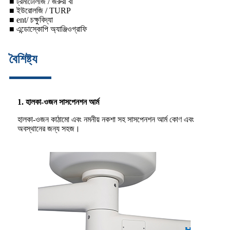
■ ট্রমাটোলজি / জরুরী বা
■ ইউরোলজি / TURP
■ ent/ চক্ষুবিদ্যা
■ এন্ডোস্কোপি অ্যাঞ্জিওগ্রাফি
বৈশিষ্ট্য
1. হালকা-ওজন সাসপেনশন আর্ম
হালকা-ওজন কাঠামো এবং নমনীয় নকশা সহ সাসপেনশন আর্ম কোণ এবং
অবস্থানের জন্য সহজ।