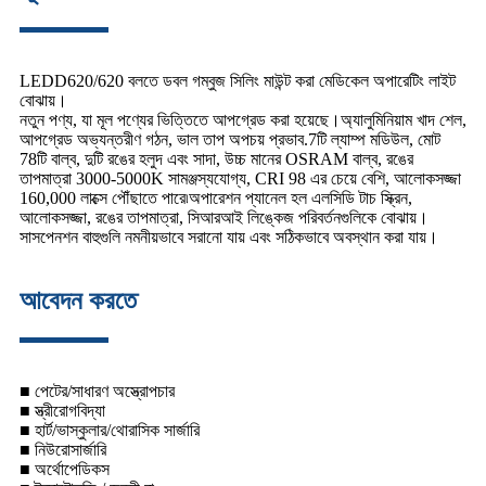
LEDD620/620 বলতে ডবল গম্বুজ সিলিং মাউন্ট করা মেডিকেল অপারেটিং লাইট
বোঝায়।
নতুন পণ্য, যা মূল পণ্যের ভিত্তিতে আপগ্রেড করা হয়েছে।অ্যালুমিনিয়াম খাদ শেল,
আপগ্রেড অভ্যন্তরীণ গঠন, ভাল তাপ অপচয় প্রভাব.7টি ল্যাম্প মডিউল, মোট
78টি বাল্ব, দুটি রঙের হলুদ এবং সাদা, উচ্চ মানের OSRAM বাল্ব, রঙের
তাপমাত্রা 3000-5000K সামঞ্জস্যযোগ্য, CRI 98 এর চেয়ে বেশি, আলোকসজ্জা
160,000 লাক্সে পৌঁছাতে পারে৷অপারেশন প্যানেল হল এলসিডি টাচ স্ক্রিন,
আলোকসজ্জা, রঙের তাপমাত্রা, সিআরআই লিঙ্কেজ পরিবর্তনগুলিকে বোঝায়।
সাসপেনশন বাহুগুলি নমনীয়ভাবে সরানো যায় এবং সঠিকভাবে অবস্থান করা যায়।
আবেদন করতে
■ পেটের/সাধারণ অস্ত্রোপচার
■ স্ত্রীরোগবিদ্যা
■ হার্ট/ভাস্কুলার/থোরাসিক সার্জারি
■ নিউরোসার্জারি
■ অর্থোপেডিকস